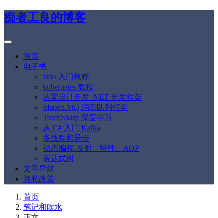
痴者工良的博客
首页
电子书
Istio 入门教程
kubernetes 教程
从零设计开发 .NET 开发框架
Maomi.MQ 消息队列框架
TorchSharp 深度学习
从 C# 入门 Kafka
多线程和异步
动态编程-反射、特性、AOP
表达式树
文章导航
隐私政策
首页
笔记和吹水
正文