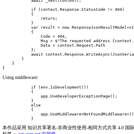
            await _next(context);

            if (context.Response.StatusCode != 404)

            {

                return;

            }

            var result = new ResponseJsonResultModel<st
            {

                Code = 404,

                Msg = $"The requested address {context.
                Data = context.Request.Path

            };

            await context.Response.WriteAsync(JsonSeria
        }

    }

Using middleware:
            if (env.IsDevelopment())

            {

                app.UseDeveloperExceptionPage();

            }

            else

            {

                app.UseMiddleware<NotFoundMiddleware>()
本作品采用 知识共享署名-非商业性使用-相同方式共享 4.0 国
标签：
asp
core
net
中间件