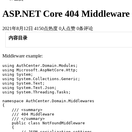
ASP.NET Core 404 Middleware
2021年8月12日
4150点热度
0人点赞
0条评论
内容目录
Middleware example:
using AuthCenter.Domain.Modules;

using Microsoft.AspNetCore.Http;

using System;

using System.Collections.Generic;

using System.Text;

using System.Text.Json;

using System.Threading.Tasks;

namespace AuthCenter.Domain.Middlewares

{

    /// <summary>

    /// 404 Middleware

    /// </summary>

    public class NotFoundMiddleware

    {

        // JSON serialization settings
