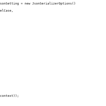
sonSetting = new JsonSerializerOptions()

elCase,

context));
