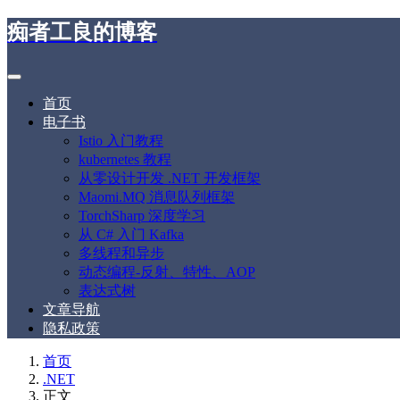
痴者工良的博客
首页
电子书
Istio 入门教程
kubernetes 教程
从零设计开发 .NET 开发框架
Maomi.MQ 消息队列框架
TorchSharp 深度学习
从 C# 入门 Kafka
多线程和异步
动态编程-反射、特性、AOP
表达式树
文章导航
隐私政策
首页
.NET
正文