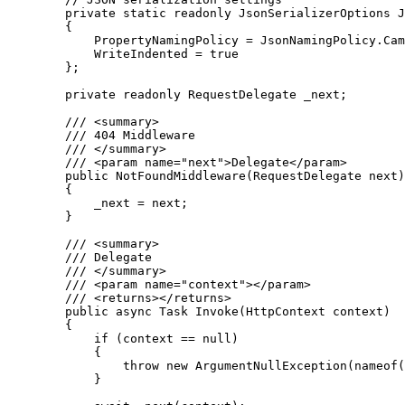
        private static readonly JsonSerializerOptions J
        {

            PropertyNamingPolicy = JsonNamingPolicy.Cam
            WriteIndented = true

        };

        private readonly RequestDelegate _next;

        /// <summary>

        /// 404 Middleware

        /// </summary>

        /// <param name="next">Delegate</param>

        public NotFoundMiddleware(RequestDelegate next)

        {

            _next = next;

        }

        /// <summary>

        /// Delegate

        /// </summary>

        /// <param name="context"></param>

        /// <returns></returns>

        public async Task Invoke(HttpContext context)

        {

            if (context == null)

            {

                throw new ArgumentNullException(nameof(
            }
