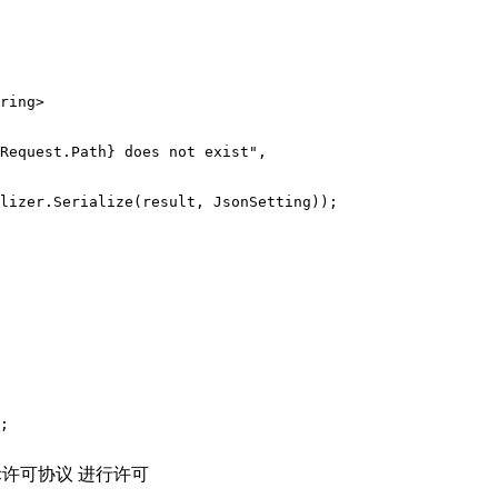
ring>

Request.Path} does not exist",

lizer.Serialize(result, JsonSetting));

;

际许可协议 进行许可