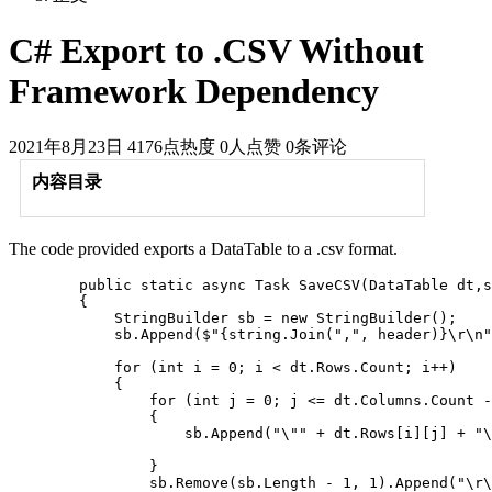
C# Export to .CSV Without
Framework Dependency
2021年8月23日
4176点热度
0人点赞
0条评论
内容目录
The code provided exports a DataTable to a .csv format.
        public static async Task SaveCSV(DataTable dt,s
        {

            StringBuilder sb = new StringBuilder();

            sb.Append($"{string.Join(",", header)}\r\n"
            for (int i = 0; i < dt.Rows.Count; i++)

            {

                for (int j = 0; j <= dt.Columns.Count -
                {

                    sb.Append("\"" + dt.Rows[i][j] + "\
                }

                sb.Remove(sb.Length - 1, 1).Append("\r\