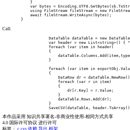
            }

            var bytes = Encoding.UTF8.GetBytes(sb.ToStr
            using FileStream fileStream = new FileStrea
            await fileStream.WriteAsync(bytes);

Call:
                    DataTable dataTable = new DataTable
                    var header = new List<string>() { "
                    foreach (var item in header)

                    {

                        dataTable.Columns.Add(item,type
                    }

                    foreach (var item in exportObj.Valu
                    {

                        DataRow dr = dataTable.NewRow()
                        foreach (var r in item)

                        {

                            dr[r.Key] = r.Value;

                        }

                        dataTable.Rows.Add(dr);

                    }

本作品采用 知识共享署名-非商业性使用-相同方式共享
4.0 国际许可协议 进行许可
标签：
c
cvs
依赖
导出
框架