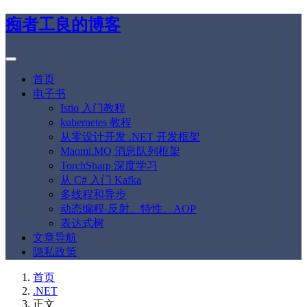
痴者工良的博客
首页
电子书
Istio 入门教程
kubernetes 教程
从零设计开发 .NET 开发框架
Maomi.MQ 消息队列框架
TorchSharp 深度学习
从 C# 入门 Kafka
多线程和异步
动态编程-反射、特性、AOP
表达式树
文章导航
隐私政策
首页
.NET
正文