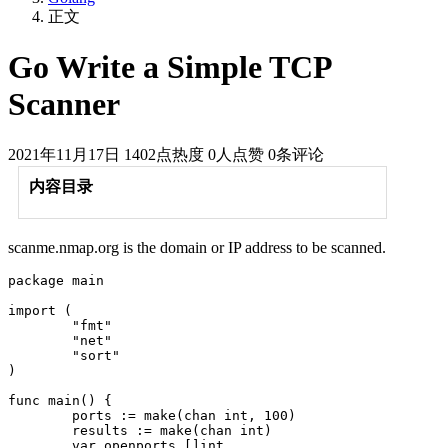
正文
Go Write a Simple TCP
Scanner
2021年11月17日
1402点热度
0人点赞
0条评论
内容目录
scanme.nmap.org is the domain or IP address to be scanned.
package main

import (

	"fmt"

	"net"

	"sort"

)

func main() {

	ports := make(chan int, 100)

	results := make(chan int)

	var openports []int
