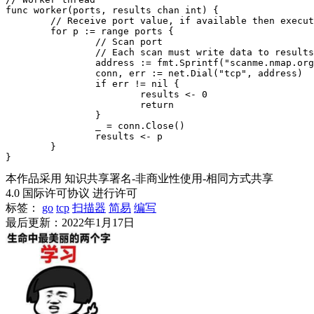
func worker(ports, results chan int) {

	// Receive port value, if available then execute, if not then block

	for p := range ports {

		// Scan port

		// Each scan must write data to results, failure writes 0, success returns port value;

		address := fmt.Sprintf("scanme.nmap.org:%d", p)

		conn, err := net.Dial("tcp", address)

		if err != nil {

			results <- 0

			return

		}

		_ = conn.Close()

		results <- p

	}

本作品采用 知识共享署名-非商业性使用-相同方式共享
4.0 国际许可协议 进行许可
标签：
go
tcp
扫描器
简易
编写
最后更新：2022年1月17日