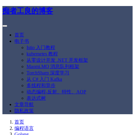
痴者工良的博客
首页
电子书
Istio 入门教程
kubernetes 教程
从零设计开发 .NET 开发框架
Maomi.MQ 消息队列框架
TorchSharp 深度学习
从 C# 入门 Kafka
多线程和异步
动态编程-反射、特性、AOP
表达式树
文章导航
隐私政策
首页
编程语言
Golang