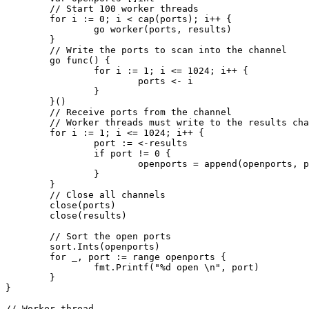
	// Start 100 worker threads

	for i := 0; i < cap(ports); i++ {

		go worker(ports, results)

	}

	// Write the ports to scan into the channel

	go func() {

		for i := 1; i <= 1024; i++ {

			ports <- i

		}

	}()

	// Receive ports from the channel

	// Worker threads must write to the results channel regardless of success or failure, or this will block

	for i := 1; i <= 1024; i++ {

		port := <-results

		if port != 0 {

			openports = append(openports, port)

		}

	}

	// Close all channels

	close(ports)

	close(results)

	// Sort the open ports

	sort.Ints(openports)

	for _, port := range openports {

		fmt.Printf("%d open \n", port)

	}

}

// Worker thread
