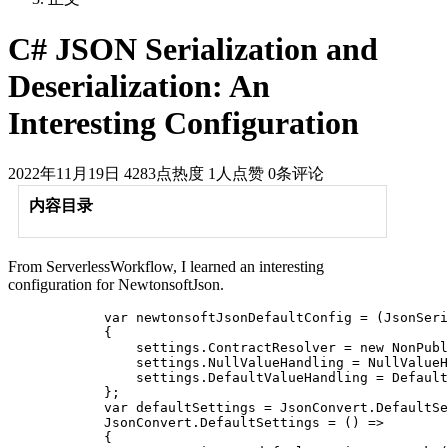
C# JSON Serialization and
Deserialization: An
Interesting Configuration
2022年11月19日
4283点热度
1人点赞
0条评论
内容目录
From ServerlessWorkflow, I learned an interesting
configuration for NewtonsoftJson.
            var newtonsoftJsonDefaultConfig = (JsonSeri
            {

                settings.ContractResolver = new NonPubl
                settings.NullValueHandling = NullValueH
                settings.DefaultValueHandling = Default
            };

            var defaultSettings = JsonConvert.DefaultSe
            JsonConvert.DefaultSettings = () =>

            {
