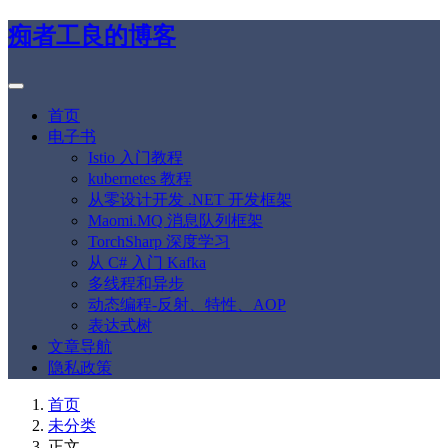
痴者工良的博客
首页
电子书
Istio 入门教程
kubernetes 教程
从零设计开发 .NET 开发框架
Maomi.MQ 消息队列框架
TorchSharp 深度学习
从 C# 入门 Kafka
多线程和异步
动态编程-反射、特性、AOP
表达式树
文章导航
隐私政策
首页
未分类
正文