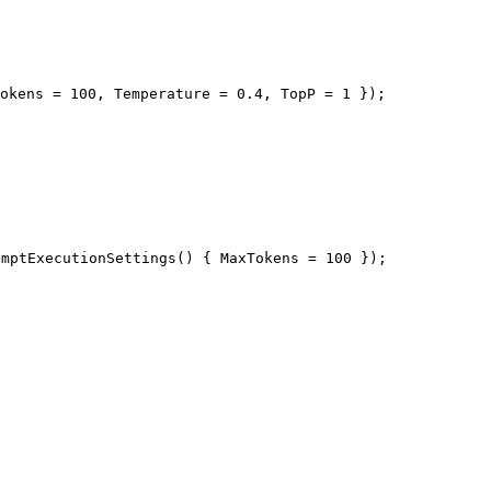
tExecutionSettings() { MaxTokens = 100 });
