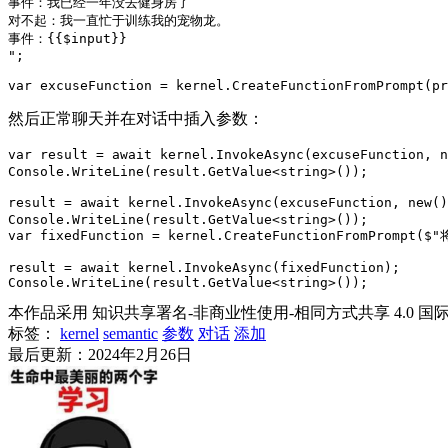
事件：我已经一年没去健身房了

对不起：我一直忙于训练我的宠物龙。

事件：{{$input}}

";

然后正常聊天并在对话中插入参数：
var result = await kernel.InvokeAsync(excuseFunction,
Console.WriteLine(result.GetValue<string>());

result = await kernel.InvokeAsync(excuseFunction, n
Console.WriteLine(result.GetValue<string>());

var fixedFunction = kernel.CreateFunctionFromPrompt(
result = await kernel.InvokeAsync(fixedFunction);

Console.WriteLine(result.GetValue<string>());
本作品采用 知识共享署名-非商业性使用-相同方式共享 4.0 国
标签：
kernel
semantic
参数
对话
添加
最后更新：2024年2月26日