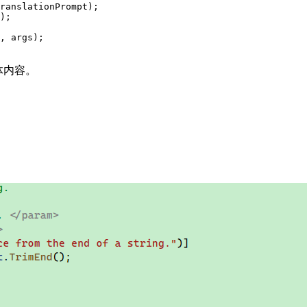
ranslationPrompt);

);

, args);

体内容。