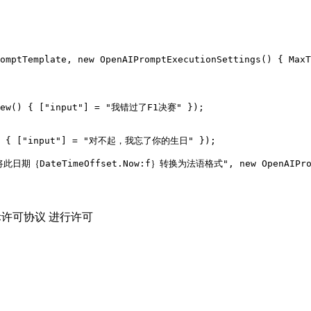
 new() { ["input"] = "我错过了F1决赛" });

ew() { ["input"] = "对不起，我忘了你的生日" });

$"将此日期｛DateTimeOffset.Now:f｝转换为法语格式", new OpenAIPromp
际许可协议 进行许可