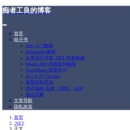
痴者工良的博客
首页
电子书
Istio 入门教程
kubernetes 教程
从零设计开发 .NET 开发框架
Maomi.MQ 消息队列框架
TorchSharp 深度学习
从 C# 入门 Kafka
多线程和异步
动态编程-反射、特性、AOP
表达式树
文章导航
隐私政策
首页
.NET
正文