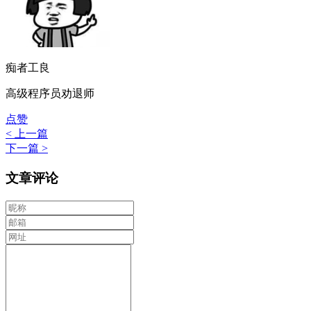
痴者工良
高级程序员劝退师
点赞
< 上一篇
下一篇 >
文章评论