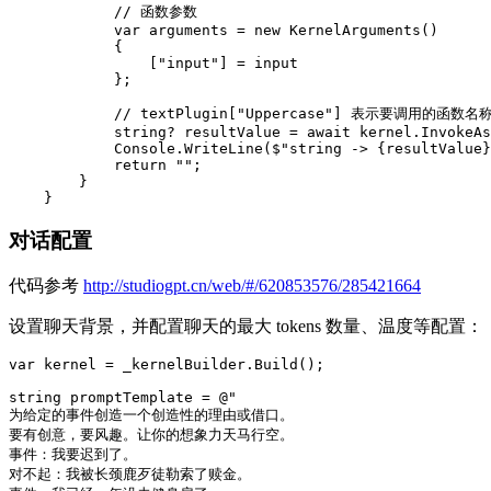
            // 函数参数

            var arguments = new KernelArguments()

            {

                ["input"] = input

            };

            // textPlugin["Uppercase"] 表示要调用的函数名称
            string? resultValue = await kernel.InvokeAs
            Console.WriteLine($"string -> {resultValue}
            return "";

        }

    }
对话配置
代码参考
http://studiogpt.cn/web/#/620853576/285421664
设置聊天背景，并配置聊天的最大 tokens 数量、温度等配置：
var kernel = _kernelBuilder.Build();

string promptTemplate = @"

为给定的事件创造一个创造性的理由或借口。

要有创意，要风趣。让你的想象力天马行空。

事件：我要迟到了。

对不起：我被长颈鹿歹徒勒索了赎金。
