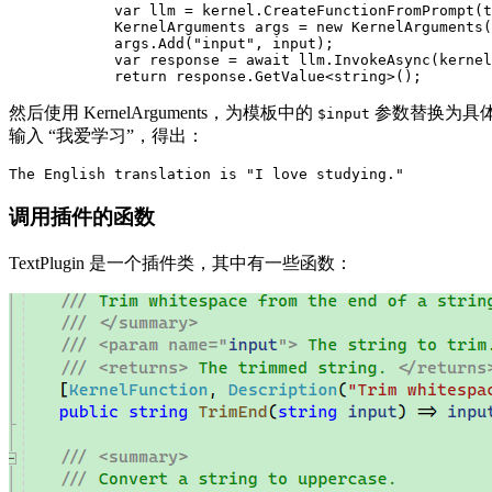
            var llm = kernel.CreateFunctionFromPrompt(t
            KernelArguments args = new KernelArguments(
            args.Add("input", input);

            var response = await llm.InvokeAsync(kernel
            return response.GetValue<string>();
然后使用 KernelArguments，为模板中的
参数替换为具
$input
输入 “我爱学习”，得出：
The English translation is "I love studying."
调用插件的函数
TextPlugin 是一个插件类，其中有一些函数：