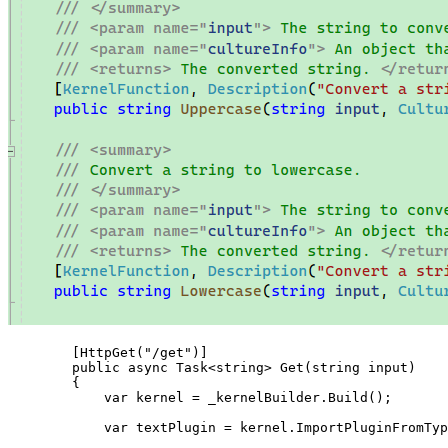
        [HttpGet("/get")]

        public async Task<string> Get(string input)

        {

            var kernel = _kernelBuilder.Build();

            var textPlugin = kernel.ImportPluginFromTyp