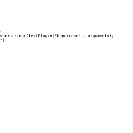


ync<string>(textPlugin["Uppercase"], arguments);

");
