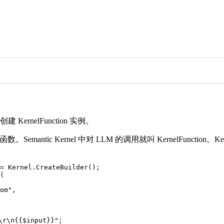
ernelFunction 实例。
c Kernel 中对 LLM 的调用就叫 KernelFunction。KernelFunct
= Kernel.CreateBuilder();

(

om",

\n{{$input}}";
