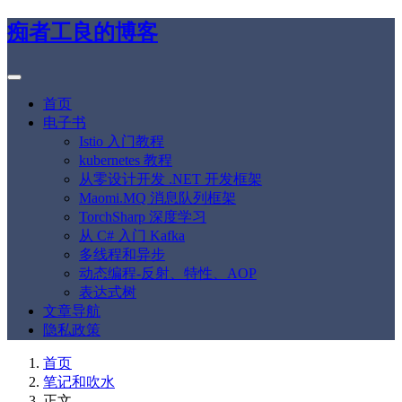
痴者工良的博客
首页
电子书
Istio 入门教程
kubernetes 教程
从零设计开发 .NET 开发框架
Maomi.MQ 消息队列框架
TorchSharp 深度学习
从 C# 入门 Kafka
多线程和异步
动态编程-反射、特性、AOP
表达式树
文章导航
隐私政策
首页
笔记和吹水
正文