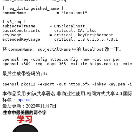
[ req_distinguished_name ]

commonName             = "localhost"

[ v3_req ]

subjectAltName      = DNS:localhost

basicConstraints    = critical, CA:false

keyUsage            = critical, keyEncipherment

extendedKeyUsage    = critical, 1.3.6.1.5.5.7.3.1
将
、
中的
改一下。
commonName
subjectAltName
localhost
openssl req -config https.config -new -out csr.pem

openssl x509 -req -days 365 -extfile https.config -exte
最后生成带密码的 pfx
openssl pkcs12 -export -out https.pfx -inkey key.pem 
本作品采用 知识共享署名-非商业性使用-相同方式共享 4.0 国
标签：
openssl
最后更新：2022年11月7日