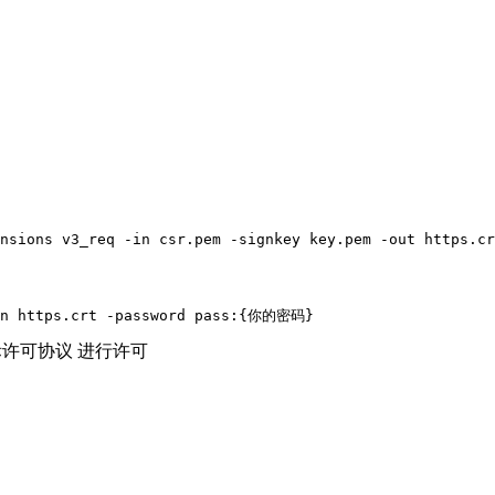
nsions v3_req -in csr.pem -signkey key.pem -out https.cr
-in https.crt -password pass:{你的密码}
际许可协议 进行许可