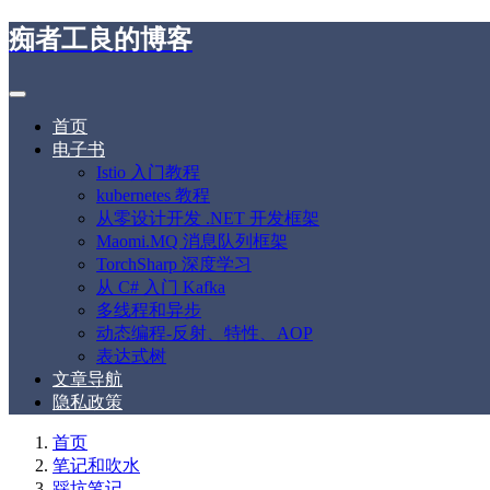
痴者工良的博客
首页
电子书
Istio 入门教程
kubernetes 教程
从零设计开发 .NET 开发框架
Maomi.MQ 消息队列框架
TorchSharp 深度学习
从 C# 入门 Kafka
多线程和异步
动态编程-反射、特性、AOP
表达式树
文章导航
隐私政策
首页
笔记和吹水
踩坑笔记