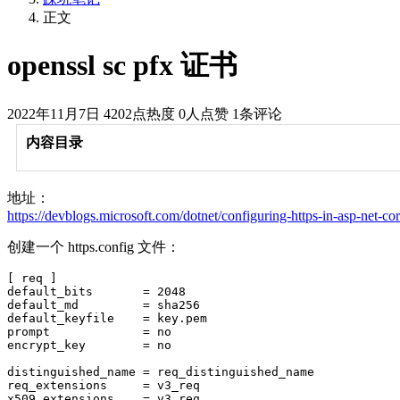
正文
openssl sc pfx 证书
2022年11月7日
4202点热度
0人点赞
1条评论
内容目录
地址：
https://devblogs.microsoft.com/dotnet/configuring-https-in-asp-net-cor
创建一个 https.config 文件：
[ req ]

default_bits       = 2048

default_md         = sha256

default_keyfile    = key.pem

prompt             = no

encrypt_key        = no

distinguished_name = req_distinguished_name

req_extensions     = v3_req

x509_extensions    = v3_req
