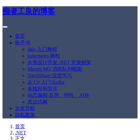
痴者工良的博客
首页
电子书
Istio 入门教程
kubernetes 教程
从零设计开发 .NET 开发框架
Maomi.MQ 消息队列框架
TorchSharp 深度学习
从 C# 入门 Kafka
多线程和异步
动态编程-反射、特性、AOP
表达式树
文章导航
隐私政策
首页
.NET
正文