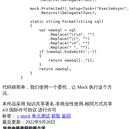
            mock.Protected().Setup<Task>("ExecteAsync",
                .Returns((Delegate)func);

            static string Format(string sql)

            {

                var newSql = sql

                    .Replace("\r\n", "")

                    .Replace("\r", "")

                    .Replace("\n", "")

                    .Replace(" ", "");

                if (newSql.EndsWith(';'))

                {

                    return newSql[..^1];

                }

                return newSql;

            }

        }
代码很简单，我们使用一个委托，让 Mock 执行这个方
法。
本作品采用 知识共享署名-非商业性使用-相同方式共享
4.0 国际许可协议 进行许可
标签：
c
mock
单元测试
获取
返回
最后更新：2022年9月26日