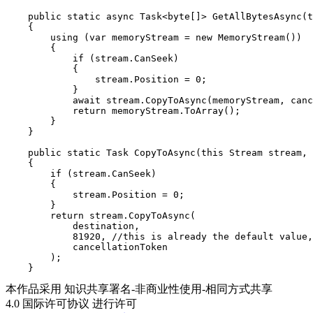
    public static async Task<byte[]> GetAllBytesAsync(t
    {

        using (var memoryStream = new MemoryStream())

        {

            if (stream.CanSeek)

            {

                stream.Position = 0;

            }

            await stream.CopyToAsync(memoryStream, canc
            return memoryStream.ToArray();

        }

    }

    public static Task CopyToAsync(this Stream stream, 
    {

        if (stream.CanSeek)

        {

            stream.Position = 0;

        }

        return stream.CopyToAsync(

            destination,

            81920, //this is already the default value,
            cancellationToken

        );

    }
本作品采用 知识共享署名-非商业性使用-相同方式共享
4.0 国际许可协议 进行许可