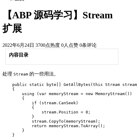
【ABP 源码学习】Stream
扩展
2022年6月24日
3700点热度
0人点赞
0条评论
内容目录
处理
的一些用法。
Stream
    public static byte[] GetAllBytes(this Stream stream
    {

        using (var memoryStream = new MemoryStream())

        {

            if (stream.CanSeek)

            {

                stream.Position = 0;

            }

            stream.CopyTo(memoryStream);

            return memoryStream.ToArray();

        }

    }
