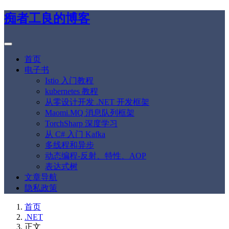
痴者工良的博客
首页
电子书
Istio 入门教程
kubernetes 教程
从零设计开发 .NET 开发框架
Maomi.MQ 消息队列框架
TorchSharp 深度学习
从 C# 入门 Kafka
多线程和异步
动态编程-反射、特性、AOP
表达式树
文章导航
隐私政策
首页
.NET
正文