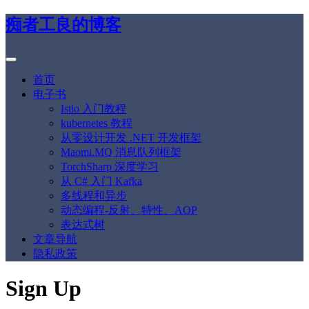
痴者工良的博客
首页
电子书
Istio 入门教程
kubernetes 教程
从零设计开发 .NET 开发框架
Maomi.MQ 消息队列框架
TorchSharp 深度学习
从 C# 入门 Kafka
多线程和异步
动态编程-反射、特性、AOP
表达式树
文章导航
隐私政策
Sign Up