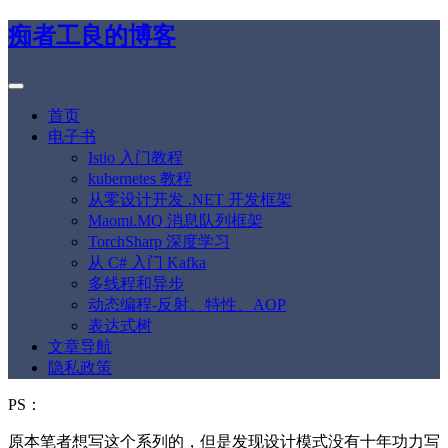
痴者工良的博客
首页
电子书
Istio 入门教程
kubernetes 教程
从零设计开发 .NET 开发框架
Maomi.MQ 消息队列框架
TorchSharp 深度学习
从 C# 入门 Kafka
多线程和异步
动态编程-反射、特性、AOP
表达式树
文章导航
隐私政策
PS：
原本笔者想写这个系列的，但是发现设计模式没有十年功力写