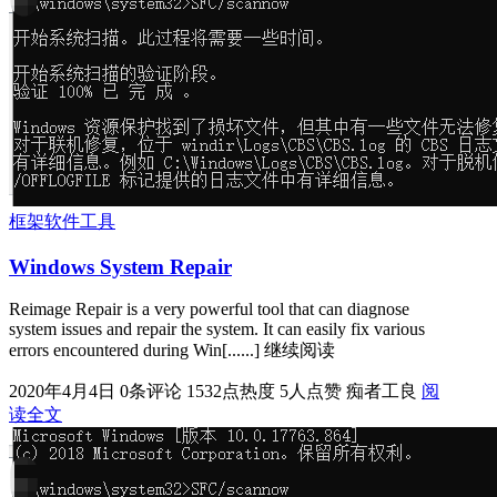
框架软件工具
Windows System Repair
Reimage Repair is a very powerful tool that can diagnose
system issues and repair the system. It can easily fix various
errors encountered during Win[......] 继续阅读
2020年4月4日
0条评论
1532点热度
5人点赞
痴者工良
阅
读全文