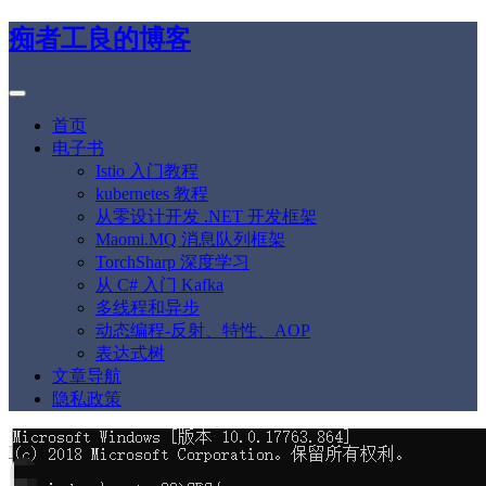
痴者工良的博客
首页
电子书
Istio 入门教程
kubernetes 教程
从零设计开发 .NET 开发框架
Maomi.MQ 消息队列框架
TorchSharp 深度学习
从 C# 入门 Kafka
多线程和异步
动态编程-反射、特性、AOP
表达式树
文章导航
隐私政策