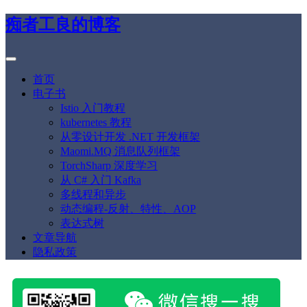
痴者工良的博客
首页
电子书
Istio 入门教程
kubernetes 教程
从零设计开发 .NET 开发框架
Maomi.MQ 消息队列框架
TorchSharp 深度学习
从 C# 入门 Kafka
多线程和异步
动态编程-反射、特性、AOP
表达式树
文章导航
隐私政策