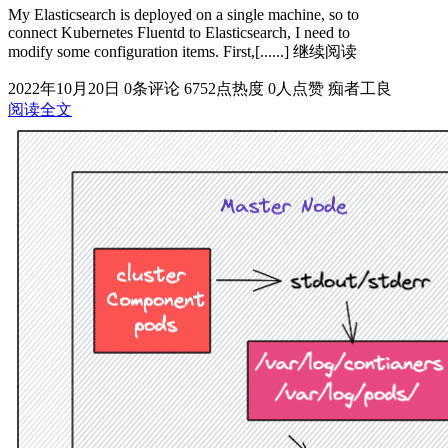
My Elasticsearch is deployed on a single machine, so to
connect Kubernetes Fluentd to Elasticsearch, I need to
modify some configuration items. First,[......] 继续阅读
2022年10月20日
0条评论
6752点热度
0人点赞
痴者工良
阅读全文