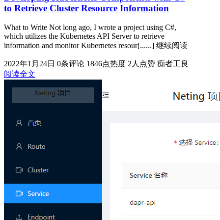
to Retrieve Cluster Resource Information
What to Write Not long ago, I wrote a project using C#,
which utilizes the Kubernetes API Server to retrieve
information and monitor Kubernetes resour[......] 继续阅读
2022年1月24日
0条评论
1846点热度
2人点赞
痴者工良
阅读全文