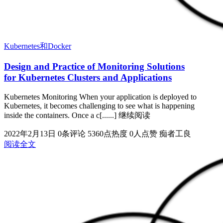
Kubernetes和Docker
Design and Practice of Monitoring Solutions
for Kubernetes Clusters and Applications
Kubernetes Monitoring When your application is deployed to
Kubernetes, it becomes challenging to see what is happening
inside the containers. Once a c[......] 继续阅读
2022年2月13日
0条评论
5360点热度
0人点赞
痴者工良
阅读全文