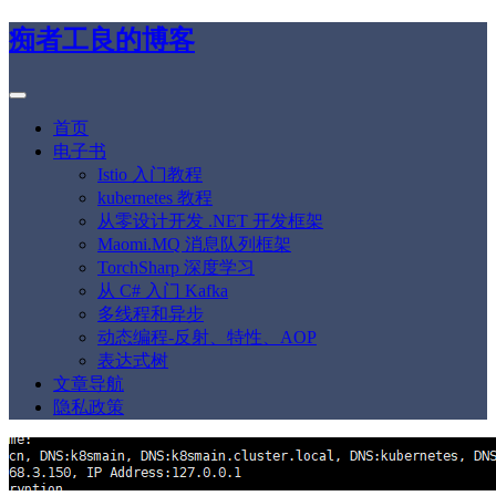
痴者工良的博客
首页
电子书
Istio 入门教程
kubernetes 教程
从零设计开发 .NET 开发框架
Maomi.MQ 消息队列框架
TorchSharp 深度学习
从 C# 入门 Kafka
多线程和异步
动态编程-反射、特性、AOP
表达式树
文章导航
隐私政策