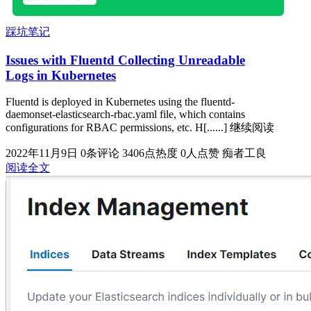
踩坑笔记
Issues with Fluentd Collecting Unreadable
Logs in Kubernetes
Fluentd is deployed in Kubernetes using the fluentd-
daemonset-elasticsearch-rbac.yaml file, which contains
configurations for RBAC permissions, etc. H[......] 继续阅读
2022年11月9日
0条评论
3406点热度
0人点赞
痴者工良
阅读全文