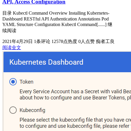
API, Access Configuration
目录 Kubectl Command Overview Installing Kubernetes-
Dashboard RESTful API Authentication Annotations Pod
YAML Structure Configuration Kubectl Command[......] 继
续阅读
2021年4月29日
1条评论
12578点热度
0人点赞
痴者工良
阅读全文