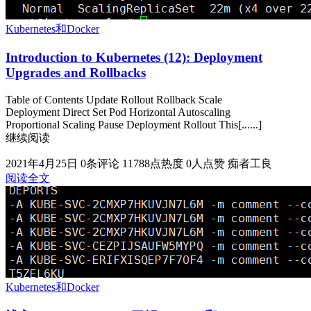
Kubernetes和Docker
Introduction to Kubernetes (12): Deployment
Upgrades and Rollbacks
Table of Contents Update Rollout Rollback Scale
Deployment Direct Set Pod Horizontal Autoscaling
Proportional Scaling Pause Deployment Rollout This[......]
继续阅读
2021年4月25日
0条评论
11788点热度
0人点赞
痴者工良
阅读全文
Kubernetes和Docker