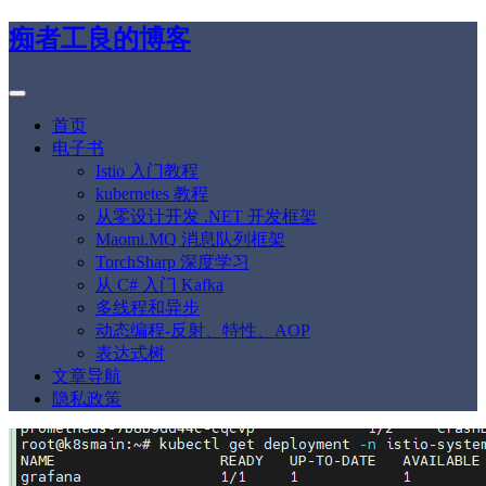
痴者工良的博客
首页
电子书
Istio 入门教程
kubernetes 教程
从零设计开发 .NET 开发框架
Maomi.MQ 消息队列框架
TorchSharp 深度学习
从 C# 入门 Kafka
多线程和异步
动态编程-反射、特性、AOP
表达式树
文章导航
隐私政策