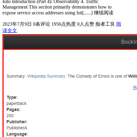
Isito Introduction (Part 4): Observability 4. Traffic
Management This section primarily demonstrates how to
expose service access addresses using Isti[......] 继续阅读
2023年7月9日
0条评论
1956点热度
0人点赞
痴者工良
阅
读全文