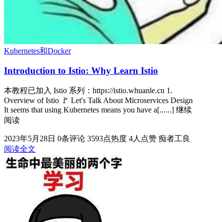
Kubernetes和Docker
Introduction to Istio: Why Learn Istio
本教程已加入 Istio 系列：https://istio.whuanle.cn 1.
Overview of Istio 🚩 Let's Talk About Microservices Design
It seems that using Kubernetes means you have a[......] 继续
阅读
2023年5月28日
0条评论
3593点热度
4人点赞
痴者工良
阅读全文