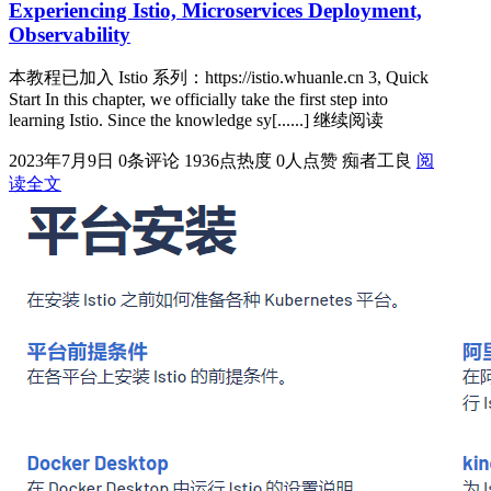
Experiencing Istio, Microservices Deployment,
Observability
本教程已加入 Istio 系列：https://istio.whuanle.cn 3, Quick
Start In this chapter, we officially take the first step into
learning Istio. Since the knowledge sy[......] 继续阅读
2023年7月9日
0条评论
1936点热度
0人点赞
痴者工良
阅
读全文