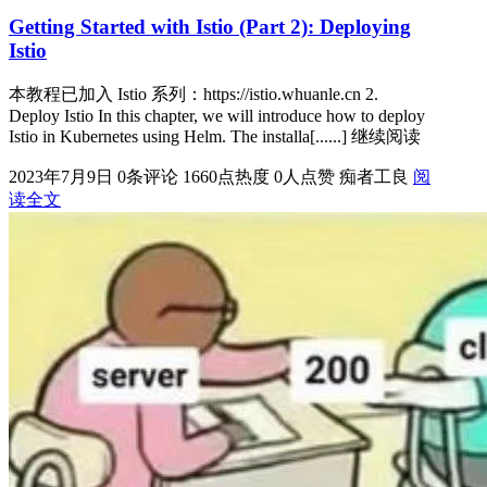
Getting Started with Istio (Part 2): Deploying
Istio
本教程已加入 Istio 系列：https://istio.whuanle.cn 2.
Deploy Istio In this chapter, we will introduce how to deploy
Istio in Kubernetes using Helm. The installa[......] 继续阅读
2023年7月9日
0条评论
1660点热度
0人点赞
痴者工良
阅
读全文