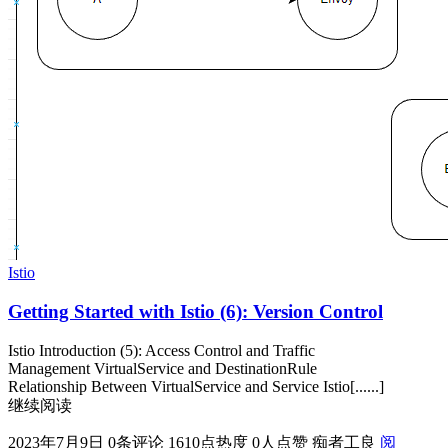
Istio
Getting Started with Istio (6): Version Control
Istio Introduction (5): Access Control and Traffic
Management VirtualService and DestinationRule
Relationship Between VirtualService and Service Istio[......]
继续阅读
2023年7月9日
0条评论
1610点热度
0人点赞
痴者工良
阅