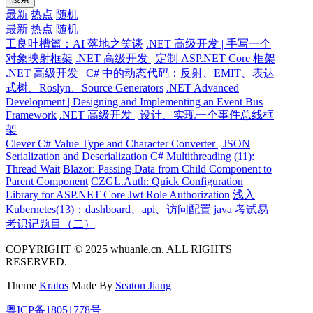
最新
热点
随机
最新
热点
随机
工良吐槽篇：AI 落地之笑谈
.NET 高级开发 | 手写一个
对象映射框架
.NET 高级开发 | 定制 ASP.NET Core 框架
.NET 高级开发 | C# 中的动态代码：反射、EMIT、表达
式树、Roslyn、Source Generators
.NET Advanced
Development | Designing and Implementing an Event Bus
Framework
.NET 高级开发 | 设计、实现一个事件总线框
架
Clever C# Value Type and Character Converter | JSON
Serialization and Deserialization
C# Multithreading (11):
Thread Wait
Blazor: Passing Data from Child Component to
Parent Component
CZGL.Auth: Quick Configuration
Library for ASP.NET Core Jwt Role Authorization
浅入
Kubernetes(13)：dashboard、api、访问配置
java 考试易
考识记题目（二）
COPYRIGHT © 2025 whuanle.cn. ALL RIGHTS
RESERVED.
Theme
Kratos
Made By
Seaton Jiang
粤ICP备18051778号