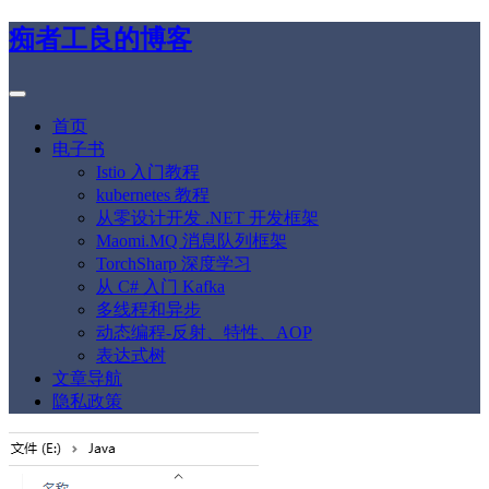
痴者工良的博客
首页
电子书
Istio 入门教程
kubernetes 教程
从零设计开发 .NET 开发框架
Maomi.MQ 消息队列框架
TorchSharp 深度学习
从 C# 入门 Kafka
多线程和异步
动态编程-反射、特性、AOP
表达式树
文章导航
隐私政策