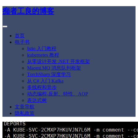
痴者工良的博客
首页
电子书
Istio 入门教程
kubernetes 教程
从零设计开发 .NET 开发框架
Maomi.MQ 消息队列框架
TorchSharp 深度学习
从 C# 入门 Kafka
多线程和异步
动态编程-反射、特性、AOP
表达式树
文章导航
隐私政策