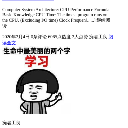
Computer System Architecture: CPU Performance Formula
Basic Knowledge CPU Time: The time a program runs on
the CPU. (Excluding I/O time) Clock Frequen[......] 继续阅
读
2020年2月4日
0条评论
6065点热度
2人点赞
痴者工良
阅
读全文
痴者工良