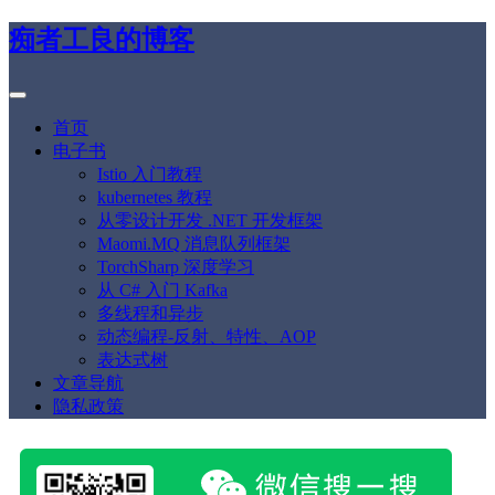
痴者工良的博客
首页
电子书
Istio 入门教程
kubernetes 教程
从零设计开发 .NET 开发框架
Maomi.MQ 消息队列框架
TorchSharp 深度学习
从 C# 入门 Kafka
多线程和异步
动态编程-反射、特性、AOP
表达式树
文章导航
隐私政策