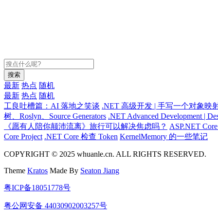
搜索
最新
热点
随机
最新
热点
随机
工良吐槽篇：AI 落地之笑谈
.NET 高级开发 | 手写一个对象映
树、Roslyn、Source Generators
.NET Advanced Development | Des
《愿有人陪你颠沛流离》旅行可以解决焦虑吗？
ASP.NET Co
Core Project
.NET Core 检查 Token
KernelMemory 的一些笔记
COPYRIGHT © 2025 whuanle.cn. ALL RIGHTS RESERVED.
Theme
Kratos
Made By
Seaton Jiang
粤ICP备18051778号
粤公网安备 44030902003257号