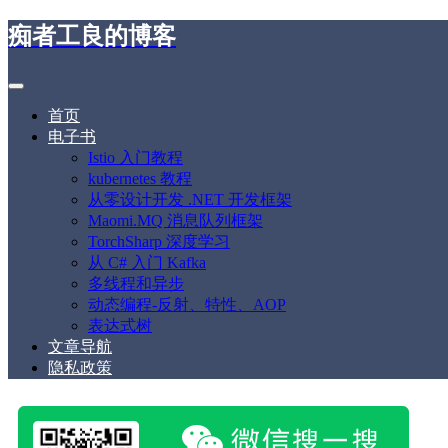
痴者工良的博客
首页
电子书
Istio 入门教程
kubernetes 教程
从零设计开发 .NET 开发框架
Maomi.MQ 消息队列框架
TorchSharp 深度学习
从 C# 入门 Kafka
多线程和异步
动态编程-反射、特性、AOP
表达式树
文章导航
隐私政策