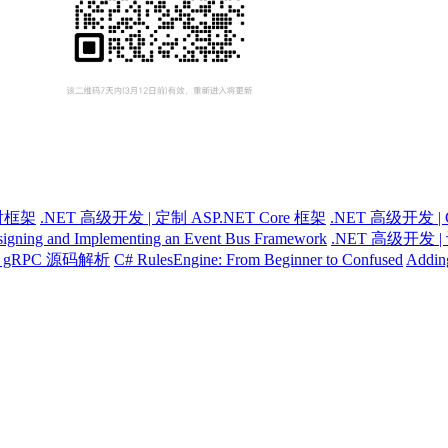
射框架
.NET 高级开发 | 定制 ASP.NET Core 框架
.NET 高级开发
igning and Implementing an Event Bus Framework
.NET 高级开发
re gRPC 源码解析
C# RulesEngine: From Beginner to Confused
Adding