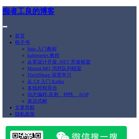
痴者工良的博客
首页
电子书
Istio 入门教程
kubernetes 教程
从零设计开发 .NET 开发框架
Maomi.MQ 消息队列框架
TorchSharp 深度学习
从 C# 入门 Kafka
多线程和异步
动态编程-反射、特性、AOP
表达式树
文章导航
隐私政策