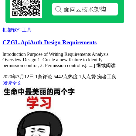
框架软件工具
CZGL.ApiAuth Design Requirements
Introduction Purpose of Writing Requirements Analysis
Overview Design 1. Create a new feature to identify
permission control; 2. Permission control is[......] 继续阅读
2020年3月12日
1条评论
5442点热度
1人点赞
痴者工良
阅读全文