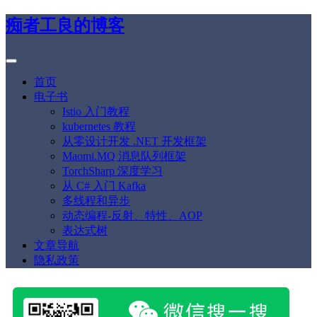
痴者工良的博客
首页
电子书
Istio 入门教程
kubernetes 教程
从零设计开发 .NET 开发框架
Maomi.MQ 消息队列框架
TorchSharp 深度学习
从 C# 入门 Kafka
多线程和异步
动态编程-反射、特性、AOP
表达式树
文章导航
隐私政策