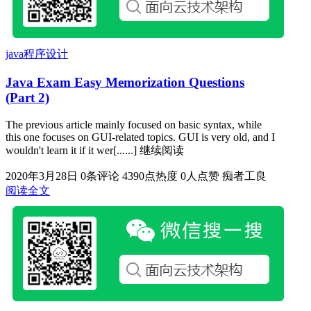
java程序设计
Java Exam Easy Memorization Questions
(Part 2)
The previous article mainly focused on basic syntax, while
this one focuses on GUI-related topics. GUI is very old, and I
wouldn't learn it if it wer[......] 继续阅读
2020年3月28日
0条评论
4390点热度
0人点赞
痴者工良
阅读全文