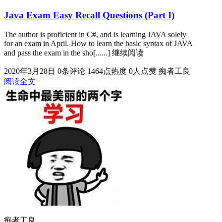
Java Exam Easy Recall Questions (Part I)
The author is proficient in C#, and is learning JAVA solely
for an exam in April. How to learn the basic syntax of JAVA
and pass the exam in the sho[......] 继续阅读
2020年3月28日
0条评论
1464点热度
0人点赞
痴者工良
阅读全文
痴者工良