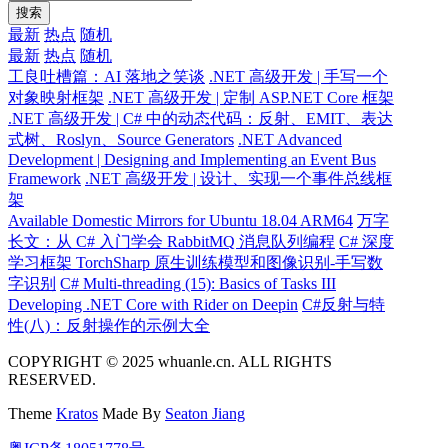
搜索
最新
热点
随机
最新
热点
随机
工良吐槽篇：AI 落地之笑谈
.NET 高级开发 | 手写一个
对象映射框架
.NET 高级开发 | 定制 ASP.NET Core 框架
.NET 高级开发 | C# 中的动态代码：反射、EMIT、表达
式树、Roslyn、Source Generators
.NET Advanced
Development | Designing and Implementing an Event Bus
Framework
.NET 高级开发 | 设计、实现一个事件总线框
架
Available Domestic Mirrors for Ubuntu 18.04 ARM64
万字
长文：从 C# 入门学会 RabbitMQ 消息队列编程
C# 深度
学习框架 TorchSharp 原生训练模型和图像识别-手写数
字识别
C# Multi-threading (15): Basics of Tasks III
Developing .NET Core with Rider on Deepin
C#反射与特
性(八)：反射操作的示例大全
COPYRIGHT © 2025 whuanle.cn. ALL RIGHTS
RESERVED.
Theme
Kratos
Made By
Seaton Jiang