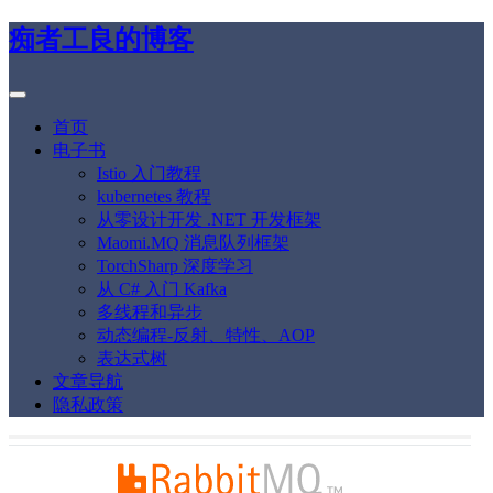
痴者工良的博客
首页
电子书
Istio 入门教程
kubernetes 教程
从零设计开发 .NET 开发框架
Maomi.MQ 消息队列框架
TorchSharp 深度学习
从 C# 入门 Kafka
多线程和异步
动态编程-反射、特性、AOP
表达式树
文章导航
隐私政策