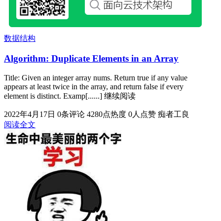
数据结构
Algorithm: Duplicate Elements in an Array
Title: Given an integer array nums. Return true if any value
appears at least twice in the array, and return false if every
element is distinct. Examp[......] 继续阅读
2022年4月17日
0条评论
4280点热度
0人点赞
痴者工良
阅读全文