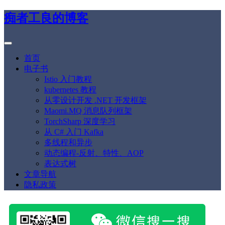
痴者工良的博客
首页
电子书
Istio 入门教程
kubernetes 教程
从零设计开发 .NET 开发框架
Maomi.MQ 消息队列框架
TorchSharp 深度学习
从 C# 入门 Kafka
多线程和异步
动态编程-反射、特性、AOP
表达式树
文章导航
隐私政策