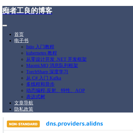
痴者工良的博客
首页
电子书
Istio 入门教程
kubernetes 教程
从零设计开发 .NET 开发框架
Maomi.MQ 消息队列框架
TorchSharp 深度学习
从 C# 入门 Kafka
多线程和异步
动态编程-反射、特性、AOP
表达式树
文章导航
隐私政策