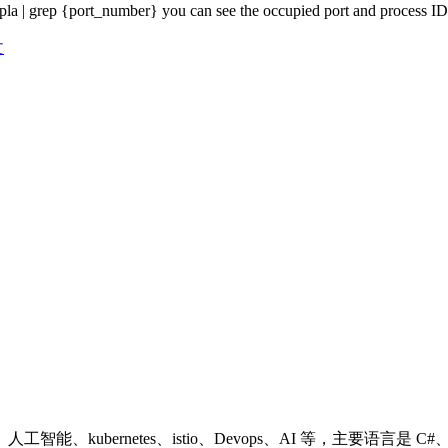
t -npla | grep {port_number} you can see the occupied port and process
文
ubernetes、istio、Devops、AI 等，主要语言是 C