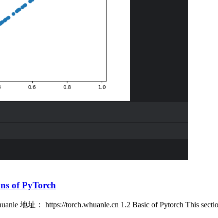
ons of PyTorch
址： https://torch.whuanle.cn 1.2 Basic of Pytorch This section 