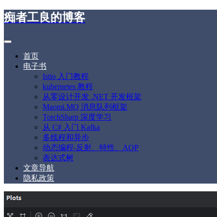
痴者工良的博客
首页
电子书
Istio 入门教程
kubernetes 教程
从零设计开发 .NET 开发框架
Maomi.MQ 消息队列框架
TorchSharp 深度学习
从 C# 入门 Kafka
多线程和异步
动态编程-反射、特性、AOP
表达式树
文章导航
隐私政策