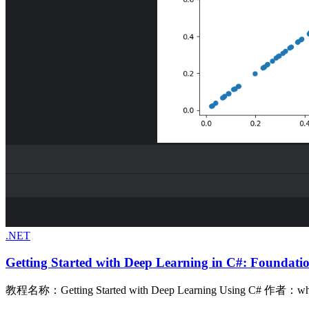
.NET
Getting Started with Deep Learning in C#: Foundati
教程名称：Getting Started with Deep Learning Using C# 作者：whuanle 地