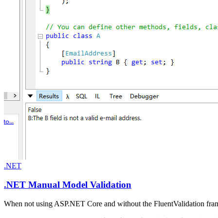
.NET
.NET Manual Model Validation
When not using ASP.NET Core and without the FluentValidation fram