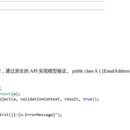
API 实现模型验证。 public class A { [EmailAddress] public str
文