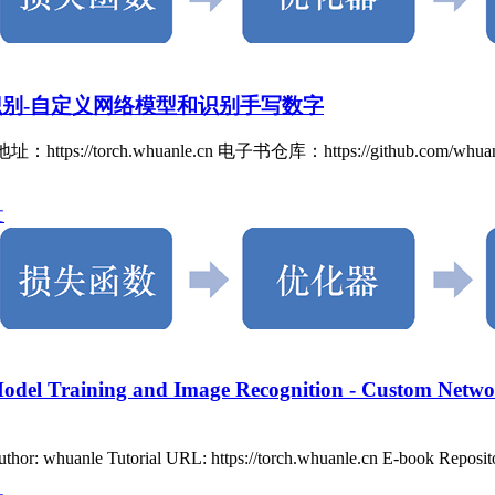
图像识别-自定义网络模型和识别手写数字
rch.whuanle.cn 电子书仓库：https://github.com/whuanle
文
del Training and Image Recognition - Custom Netwo
uthor: whuanle Tutorial URL: https://torch.whuanle.cn E-book Reposit