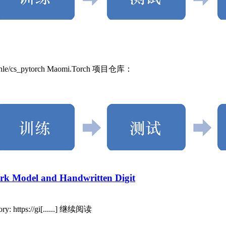
/cs_pytorch Maomi.Torch 项目仓库：
rk Model and Handwritten Digit
ory: https://gi[......] 继续阅读