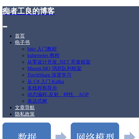
痴者工良的博客
首页
电子书
Istio 入门教程
kubernetes 教程
从零设计开发 .NET 开发框架
Maomi.MQ 消息队列框架
TorchSharp 深度学习
从 C# 入门 Kafka
多线程和异步
动态编程-反射、特性、AOP
表达式树
文章导航
隐私政策