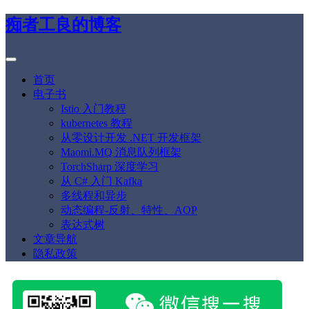
痴者工良的博客
首页
电子书
Istio 入门教程
kubernetes 教程
从零设计开发 .NET 开发框架
Maomi.MQ 消息队列框架
TorchSharp 深度学习
从 C# 入门 Kafka
多线程和异步
动态编程-反射、特性、AOP
表达式树
文章导航
隐私政策