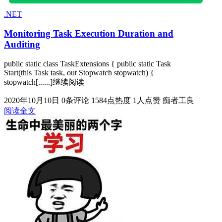
.NET
Monitoring Task Execution Duration and
Auditing
public static class TaskExtensions { public static Task
Start(this Task task, out Stopwatch stopwatch) {
stopwatch[......]继续阅读
2020年10月10日
0条评论
1584点热度
1人点赞
痴者工良
阅读全文