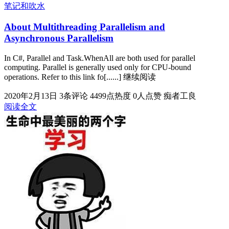
笔记和吹水
About Multithreading Parallelism and
Asynchronous Parallelism
In C#, Parallel and Task.WhenAll are both used for parallel
computing. Parallel is generally used only for CPU-bound
operations. Refer to this link fo[......] 继续阅读
2020年2月13日
3条评论
4499点热度
0人点赞
痴者工良
阅读全文