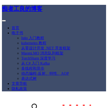
痴者工良的博客
首页
电子书
Istio 入门教程
kubernetes 教程
从零设计开发 .NET 开发框架
Maomi.MQ 消息队列框架
TorchSharp 深度学习
从 C# 入门 Kafka
多线程和异步
动态编程-反射、特性、AOP
表达式树
文章导航
隐私政策