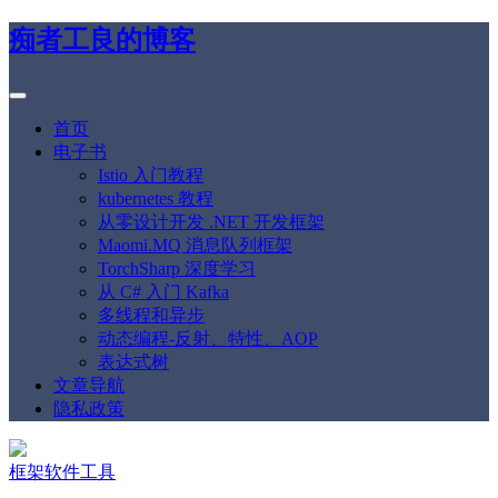
痴者工良的博客
首页
电子书
Istio 入门教程
kubernetes 教程
从零设计开发 .NET 开发框架
Maomi.MQ 消息队列框架
TorchSharp 深度学习
从 C# 入门 Kafka
多线程和异步
动态编程-反射、特性、AOP
表达式树
文章导航
隐私政策
框架软件工具