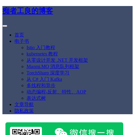
痴者工良的博客
首页
电子书
Istio 入门教程
kubernetes 教程
从零设计开发 .NET 开发框架
Maomi.MQ 消息队列框架
TorchSharp 深度学习
从 C# 入门 Kafka
多线程和异步
动态编程-反射、特性、AOP
表达式树
文章导航
隐私政策