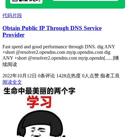
代码片段
Obtain Public IP Through DNS Service
Provider
Fast speed and good performance through DNS. dig ANY
+short @resolver2.opendns.com myip.opendns.com dig
ANY +short @resolver2.opendns.com myip.opendn[......]继
续阅读
2022年10月12日
0条评论
1428点热度
0人点赞
痴者工良
阅读全文