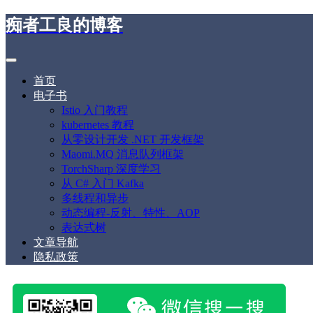
痴者工良的博客
首页
电子书
Istio 入门教程
kubernetes 教程
从零设计开发 .NET 开发框架
Maomi.MQ 消息队列框架
TorchSharp 深度学习
从 C# 入门 Kafka
多线程和异步
动态编程-反射、特性、AOP
表达式树
文章导航
隐私政策