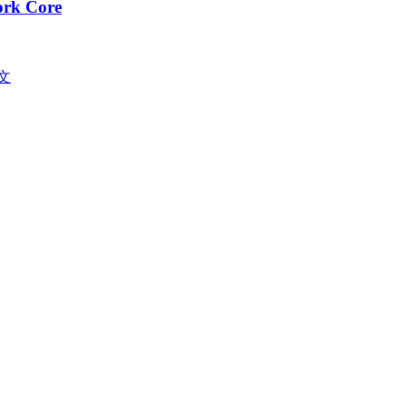
ork Core
文