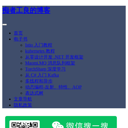
痴者工良的博客
首页
电子书
Istio 入门教程
kubernetes 教程
从零设计开发 .NET 开发框架
Maomi.MQ 消息队列框架
TorchSharp 深度学习
从 C# 入门 Kafka
多线程和异步
动态编程-反射、特性、AOP
表达式树
文章导航
隐私政策