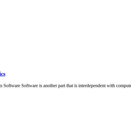
ics
ints Software Software is another part that is interdependent with comp