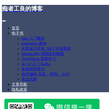
痴者工良的博客
首页
电子书
Istio 入门教程
kubernetes 教程
从零设计开发 .NET 开发框架
Maomi.MQ 消息队列框架
TorchSharp 深度学习
从 C# 入门 Kafka
多线程和异步
动态编程-反射、特性、AOP
表达式树
文章导航
隐私政策